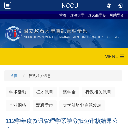
NCCU
首页
政治大学
政大商学院
网站导览
MENU
首页
行政相关讯息
学术活动
征才讯息
奖学金
行政相关讯息
产业网络
双联学位
大学部毕业专题发表
112
学年度资讯管理学系学分抵免审核结果公