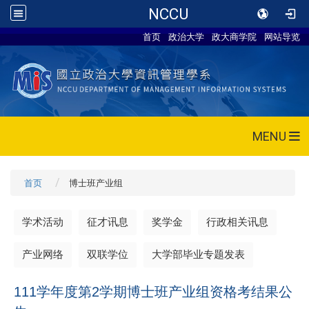
NCCU
首页
政治大学
政大商学院
网站导览
MENU
首页
博士班产业组
学术活动
征才讯息
奖学金
行政相关讯息
产业网络
双联学位
大学部毕业专题发表
111学年度第2学期博士班产业组资格考结果公