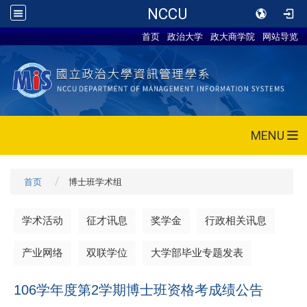
NCCU
首页
政治大学
政大商学院
网站导览
MENU
首页
博士班学术组
学术活动
征才讯息
奖学金
行政相关讯息
产业网络
双联学位
大学部毕业专题发表
106学年度第2学期博士班资格考成绩公告