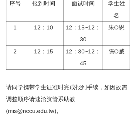
序号
报到时间
面试时间
学生姓
名
1
12
：10
12
：15~12：
朱O恩
30
2
12
：15
12
：30~12：
陈O威
45
请同学携带学生证准时完成报到手续，如因故需
调整顺序请速洽资管系助教
(mis@nccu.edu.tw)。