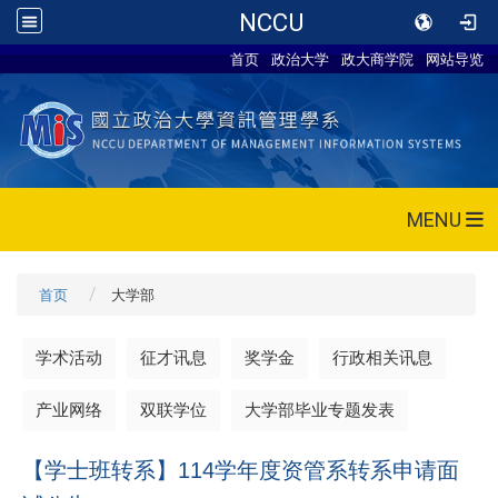
NCCU
首页
政治大学
政大商学院
网站导览
MENU
首页
大学部
学术活动
征才讯息
奖学金
行政相关讯息
产业网络
双联学位
大学部毕业专题发表
【学士班转系】114学年度资管系转系申请面