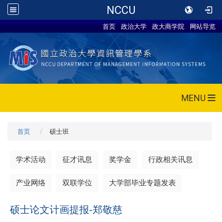
NCCU
首页
政治大学
政大商学院
网站导览
MENU
首页
硕士班
学术活动
征才讯息
奖学金
行政相关讯息
产业网络
双联学位
大学部毕业专题发表
硕士论文计画提报-郑敬慈