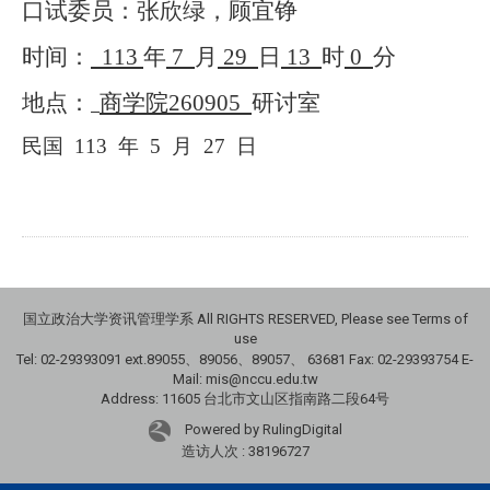
口试委员：张欣绿，顾宜铮
时间：
113
年
7
月
29
日
13
时
0
分
地点：
商学院
260905
研讨室
民国
113
年
5
月
27
日
国立政治大学资讯管理学系 All RIGHTS RESERVED, Please see Terms of
use
Tel: 02-29393091 ext.89055、89056、89057、
63681
Fax: 02-29393754 E-
Mail: mis@nccu.edu.tw
Address: 11605 台北市文山区指南路二段64号
Powered by RulingDigital
造访人次 : 38196727