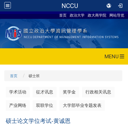
NCCU
首页
政治大学
政大商学院
网站导览
MENU
首页
硕士班
学术活动
征才讯息
奖学金
行政相关讯息
产业网络
双联学位
大学部毕业专题发表
硕士论文学位考试-黄诚恩