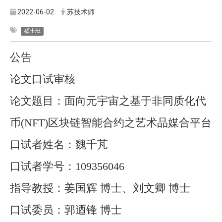
2022-06-02
苏技术师
硕士班
公告
论文口试审核
论文题目：面向元宇宙之基于非同质化代
币(NFT)区块链智能合约之艺术品媒合平台
口试者姓名：魏千芃
口试者学号：109356046
指导教授：姜国辉 博士、刘文卿 博士
口试委员：郭迺锋 博士