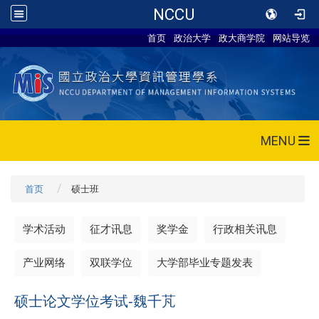
NCCU
首页
政治大学
政大商学院
网站导览
MENU
首页
硕士班
学术活动
征才讯息
奖学金
行政相关讯息
产业网络
双联学位
大学部毕业专题发表
硕士论文学位考试-魏千芃