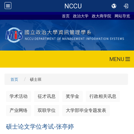
NCCU
首页
政治大学
政大商学院
网站导览
MENU
首页
硕士班
学术活动
征才讯息
奖学金
行政相关讯息
产业网络
双联学位
大学部毕业专题发表
硕士论文学位考试-张亭婷