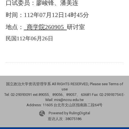
口试委员：
廖峻锋、潘美连
时间：
112
年07月12日14时45分
地点：
商学院260905
研讨室
民国112年06月26日
国立政治大学资讯管理学系 All RIGHTS RESERVED, Please see Terms of
use
Tel: 02-29393091 ext.89055、89056、89057、
63681
Fax: 02-29393754 E-
Mail: mis@nccu.edu.tw
Address: 11605 台北市文山区指南路二段64号
Powered by RulingDigital
造访人次 : 38075186