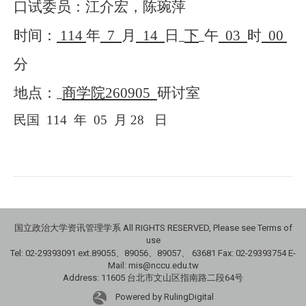
口试委员：江介宏，陈琬萍
时间：
114
年
7
月
14
日
下
午
03
时
00
分
地点：
商学院
260905
研讨室
民国
114
年
05
月
28
日
国立政治大学资讯管理学系 All RIGHTS RESERVED, Please see Terms of
use
Tel: 02-29393091 ext.89055、89056、89057、
63681
Fax: 02-29393754 E-
Mail: mis@nccu.edu.tw
Address: 11605 台北市文山区指南路二段64号
Powered by RulingDigital