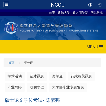
NCCU
首页
政治大学
政大商学院
网站导览
MENU
首页
硕士班
学术活动
征才讯息
奖学金
行政相关讯息
产业网络
双联学位
大学部毕业专题发表
硕士论文学位考试- 陈彦邦