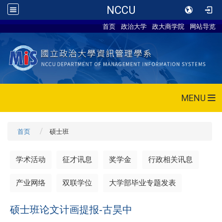
NCCU
首页
政治大学
政大商学院
网站导览
MENU
首页
硕士班
学术活动
征才讯息
奖学金
行政相关讯息
产业网络
双联学位
大学部毕业专题发表
硕士班论文计画提报-古昊中