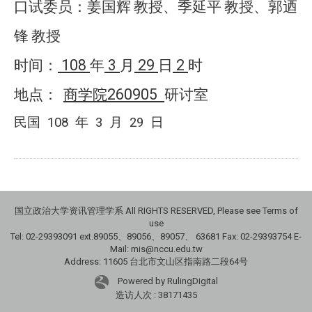
口试委员：姜国辉
教授
、
季延平
教授、郭迺
锋
教授
108
3
29
2
时间：
年
月
日
时
260905
地点：
商学院
研讨室
民国
108
年
3
月
29
日
国立政治大学资讯管理学系 All RIGHTS RESERVED, Please see Terms of
use
Tel: 02-29393091 ext.89055、89056、89057、
63681
Fax: 02-29393754 E-
Mail: mis@nccu.edu.tw
Address: 11605 台北市文山区指南路二段64号
Powered by RulingDigital
造访人次 : 38171435