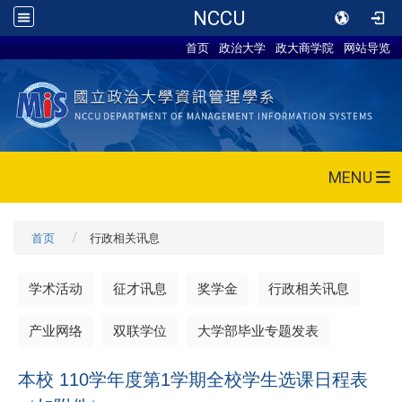
NCCU
首页
政治大学
政大商学院
网站导览
MENU
首页
行政相关讯息
学术活动
征才讯息
奖学金
行政相关讯息
产业网络
双联学位
大学部毕业专题发表
本校 110学年度第1学期全校学生选课日程表