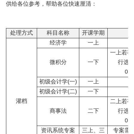
供给各位参考，帮助各位快速厘清：
处理方式
科目名称
开课学期
经济学
一上
一上若有
微积分
一下
行选课
00
初级会计学(一)
一上
初级会计学(二)
一下
灌档
二上若有
商事法
二下
行选课
00
资讯系统专案
三上、三
专案需