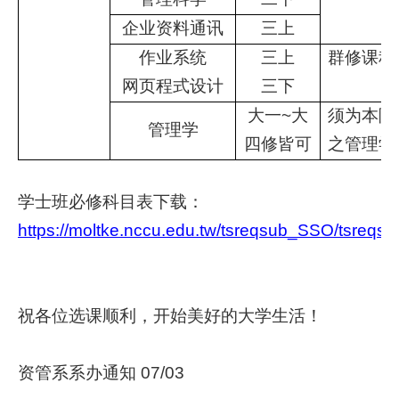
企业资料通讯
三上
作业系统
三上
群修课程
网页程式设计
三下
大一~大
须为本院
管理学
四修皆可
之管理学
学士班必修科目表下载：
https://moltke.nccu.edu.tw/tsreqsub_SSO/tsreqsu
祝各位选课顺利，开始美好的大学生活！
资管系系办通知 07/03