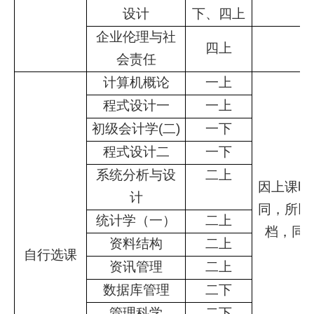
设计
下、四上
企业伦理与社
四上
会责任
计算机概论
一上
程式设计一
一上
初级会计学(二)
一下
程式设计二
一下
系统分析与设
二上
因上课时
计
同，所以
统计学（一）
二上
档，同
资料结构
二上
自行选课
资讯管理
二上
数据库管理
二下
管理科学
二下