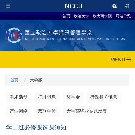
NCCU
首页
政治大学
政大商学院
网站导览
MENU
首页
大学部
学术活动
征才讯息
奖学金
行政相关讯息
产业网络
双联学位
大学部毕业专题发表
学士班必修课选课须知