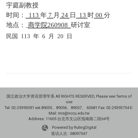
宇庭副教授
时间：
113
年
7
月
24
日
13
时
00
分
地点：
商学院
260908
研讨室
民国
113
年
6
月
20
日
国立政治大学资讯管理学系 All RIGHTS RESERVED, Please see Terms of
use
Tel: 02-29393091 ext.89055、89056、89057、
63681
Fax: 02-29393754 E-
Mail: mis@nccu.edu.tw
Address: 11605 台北市文山区指南路二段64号
Powered by RulingDigital
造访人次 : 38097547