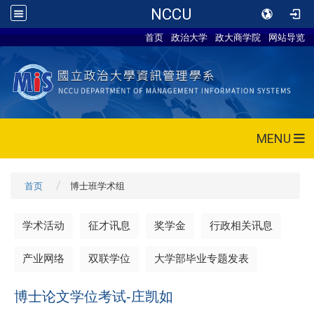
NCCU
首页
政治大学
政大商学院
网站导览
MENU
首页
博士班学术组
学术活动
征才讯息
奖学金
行政相关讯息
产业网络
双联学位
大学部毕业专题发表
博士论文学位考试-庄凯如