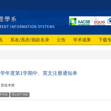
讯
系友/系庆/捐款名录
公告
学术成果
下载
4学年度第1学期中、英文注册通知单
苏技术师
学术组
博士班产业组