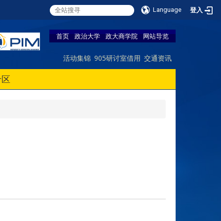
Language
登入
首页
政治大学
政大商学院
网站导览
活动集锦
905研讨室借用
交通资讯
专区