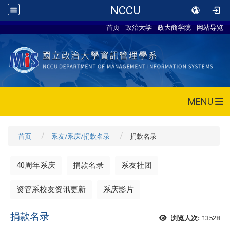
NCCU
首页
政治大学
政大商学院
网站导览
MENU
首页
系友/系庆/捐款名录
捐款名录
40周年系庆
捐款名录
系友社团
资管系校友资讯更新
系庆影片
捐款名录
13528
浏览人次: