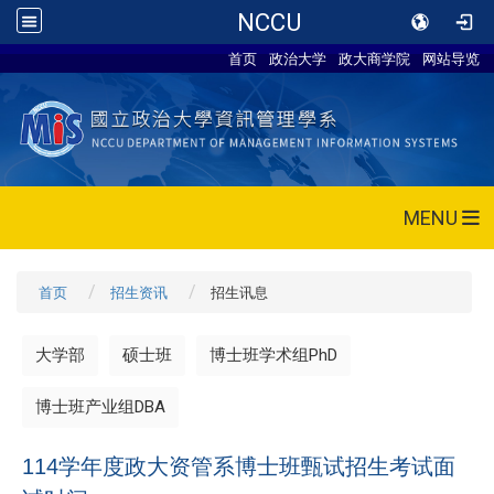
NCCU
首页
政治大学
政大商学院
网站导览
MENU
首页
招生资讯
招生讯息
大学部
硕士班
博士班学术组PhD
博士班产业组DBA
114学年度政大资管系博士班甄试招生考试面