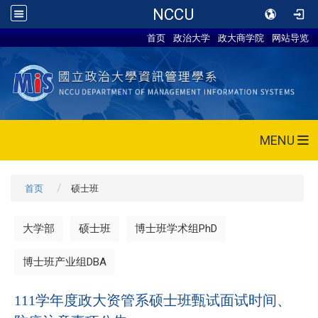
NCCU
首页
政治大学
政大商学院
网站导览
MENU
首页
硕士班
大学部
硕士班
博士班学术组PhD
博士班产业组DBA
111学年度政大资管系硕士班甄试面试时间、