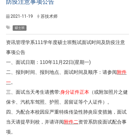
防疫注意事项公告
2021-11-19
苏技术师
硕士班
资讯管理学系111学年度硕士班甄试面试时间及防疫注意
事项公告
一、面试日期：110年11
月22日(
星期一)
二、报到时间、报到地点、面试时间及顺序：请参阅
附件
一
。
三、面试当天考生请携带:
身分证件正本
（或附加照片之健
保卡、汽机车驾照、护照、居留证等个人证件）。
四、为配合本校因应严重特殊传染性肺炎应变措施，面试
当天请提早到校，并请详阅
附件二
资管系防疫面试配合事
项。