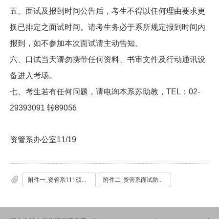
五、面试及报到时间公告后，考生不得以任何理由要求更
换已排定之面试时间。请考生务必于系所规定报到时间内
报到，如不参加本次面试请主动告知。
六、口试当天请勿携带任何资料、书审文件及行动通讯设
备进入考场。
七、考生若有任何问题，请电询本系苏助教，TEL：02-
29393091
转89056
资管系办公室11/19
附件一_资管系111硕甄第二阶段面试名单1101119.pdf
附件二_资管系面试防疫注意事项1101119.pdf