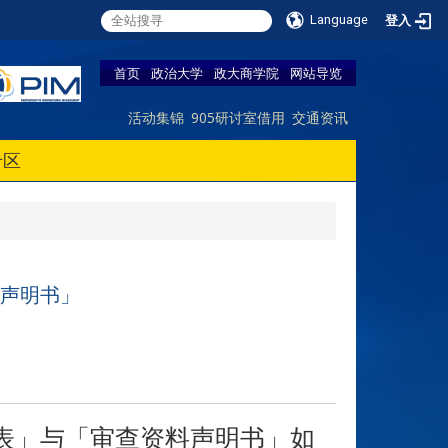
Language
登入
首页
政治大学
政大商学院
网站导览
活动集锦
905研讨室借用
交通资讯
专区
料声明书」
料表」与「审查资料声明书」如