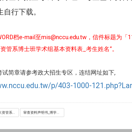
生自行下载。
WORD
e-mail
mis@nccu.edu.tw
1
档
至
，信件标题为「
”
_
”
资管系博士班学术组基本资料表
考生姓名
。
考试简章请参考政大招生专区，连结网址如下,
ww.nccu.edu.tw/p/403-1000-121.php?La
111学年度政大资管系博士班学术组基本资料表.doc
审查资料声明书_博学术组.pdf