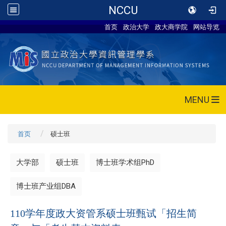
NCCU
首页
政治大学
政大商学院
网站导览
MENU
首页
硕士班
大学部
硕士班
博士班学术组PhD
博士班产业组DBA
110学年度政大资管系硕士班甄试「招生简