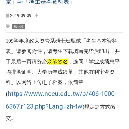
章」与「考生基本资料表」
2019-09-09
硕士班
109学年度政大资管系硕士班甄试「考生基本资料
表」请参阅附件，请考生下载填写完毕后印出，并
于最后一页请务必
亲笔签名
，连同「学业成绩总平
均排名证明、大学历年成绩单、其他有利审查资
料」以网络上传电子档案，依简章
(
https://www.nccu.edu.tw/p/406-1000-
6367,r123.php?Lang=zh-tw
)
规定之方式缴
交。