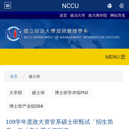
NCCU
首页
政治大学
政大商学院
网站导览
MENU
首页
硕士班
大学部
硕士班
博士班学术组PhD
博士班产业组DBA
109学年度政大资管系硕士班甄试「招生简