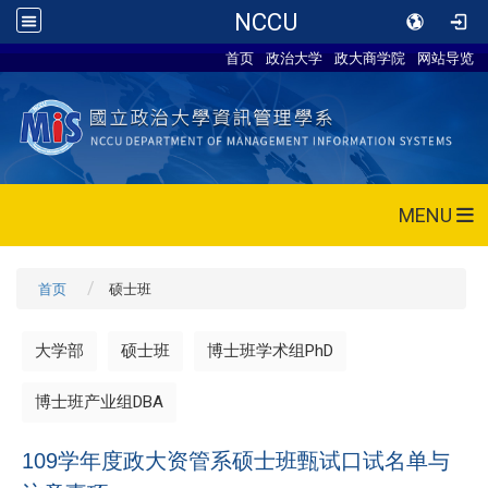
NCCU
首页
政治大学
政大商学院
网站导览
MENU
首页
硕士班
大学部
硕士班
博士班学术组PhD
博士班产业组DBA
109学年度政大资管系硕士班甄试口试名单与