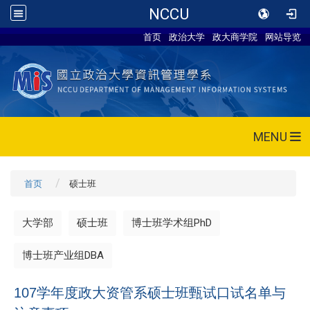
NCCU
首页
政治大学
政大商学院
网站导览
MENU
首页
硕士班
大学部
硕士班
博士班学术组PhD
博士班产业组DBA
107学年度政大资管系硕士班甄试口试名单与