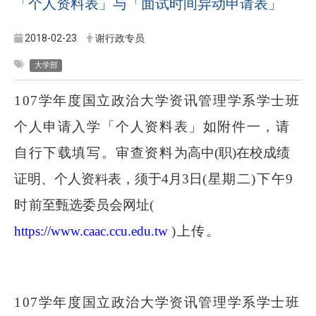
「个人资料表」与「面试时间异动申请表」
2018-02-23
谢行政专员
大学部
107
学年度国立政治大学资讯管理学系学士班
个人申请入学「个人资料表」如附件一，请
自行下载填写。审查资料
为
高中
(
职
)
在校成绩
证明、个人资料表，须于
4
月
3
日
(
星期二
)
下午
9
时
前至甄选委员会网址
(
https://www.caac.ccu.edu.tw
)
上传。
107
学年度国立政治大学资讯管理学系学士班