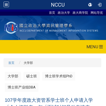
NCCU
首页
政治大学
政大商学院
网站导览
MENU
首页
大学部
大学部
硕士班
博士班学术组PhD
博士班产业组DBA
107学年度政大资管系学士班个人申请入学