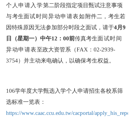
个人申请入学
第二阶段指定项目甄试注意事项
与
考生
面试时间异动申请表如
附件二
，
考生若
因特殊原因无法参加部分时段之面试，请于
4
月
9
日（星期一）中午
12
：
00
前
传真考生
面试时间
异动申请表
至政大资管系（
FAX
：
02-2939-
3754
）并主动来电确认，以确保考生权益
。
106
学年度大学甄选入学个人申请招生各校系筛
选标准一览表：
https://www.caac.ccu.edu.tw/cacportal/apply_his_repor