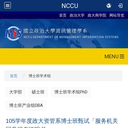
NCCU
首页
政治大学
政大商学院
网站导览
MENU
首页
博士班学术组
大学部
硕士班
博士班学术组PhD
博士班产业组DBA
105学年度政大资管系博士班甄试「服务机关