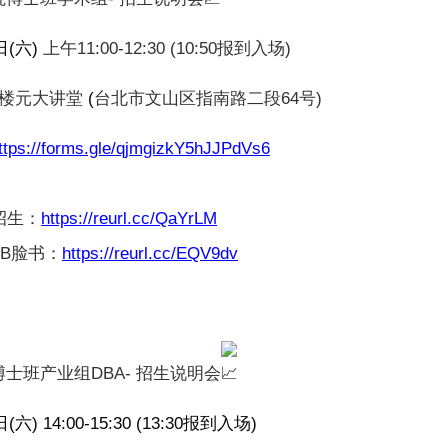
日
(
六
)
上午11:00-12:30 (10:50报到入场)
6楼元大讲堂
(
台北市文山区指南路二段64号)
ttps://forms.gle/qjmgizkY5hJJPdVs6
招生：
https://reurl.cc/QaYrLM
B脸书：
https://reurl.cc/EQV9dv
士班产业组DBA- 招生说明会
日
(
六
) 14:00-15:30 (13:30
报到入场
)