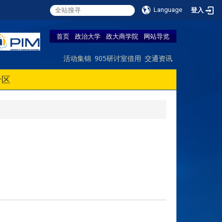
Language
登入
首页
政治大学
政大商学院
网站导览
活动集锦
905研讨室借用
交通资讯
专区