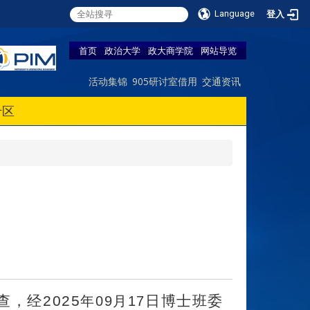
Language
登入
首页
政治大学
政大商学院
网站导览
活动集锦
905研讨室借用
交通资讯
专区
查，经
2025
日博士班委
年09
月17