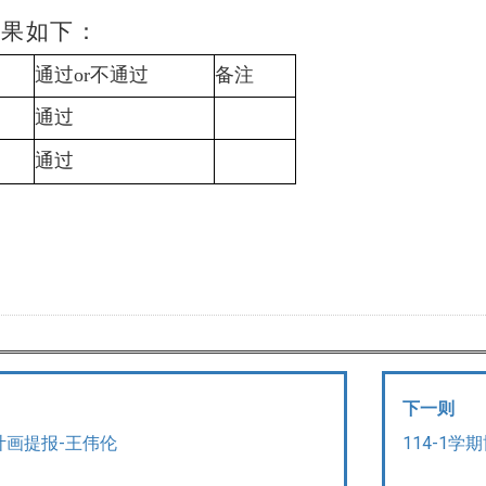
结果如下：
通过or不通过
备注
通过
通过
下一则
计画提报-王伟伦
114-1