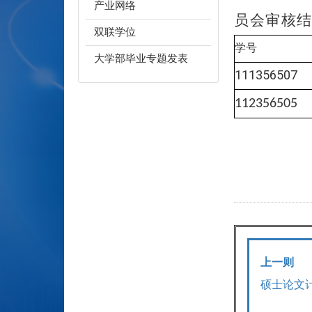
产业网络
员会审核
双联学位
学号
大学部毕业专题发表
111356507
112356505
上一则
硕士论文