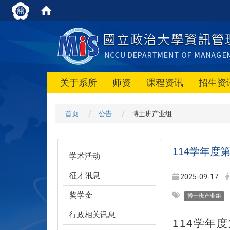
关于系所
师资
课程资讯
招生资
首页
公告
博士班产业组
114学年度
学术活动
征才讯息
2025-09-17
奖学金
博士班产业组
行政相关讯息
114
学年度