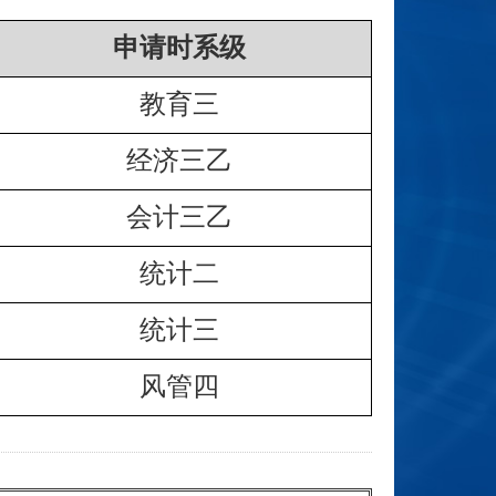
申请时系级
教育三
经济三乙
会计三乙
统计二
统计三
风管四