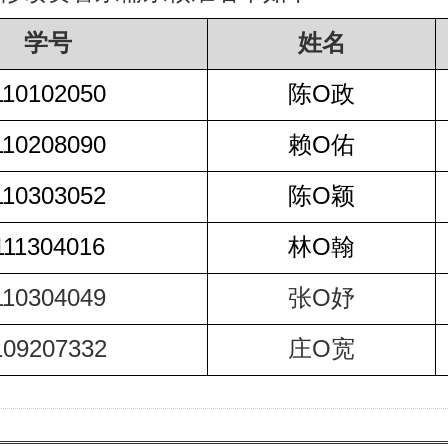
学号
姓名
110102050
陈O政
110208090
赖O佑
110303052
陈O颖
111304016
林O翰
110304049
张O妤
109207332
庄O宽