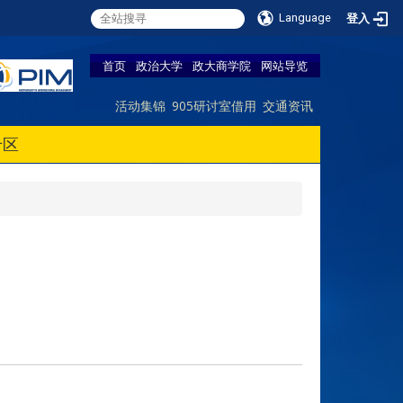
Language
登入
首页
政治大学
政大商学院
网站导览
活动集锦
905研讨室借用
交通资讯
专区