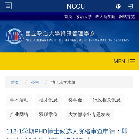
NCCU
首页
政治大学
政大商学院
网站导览
MENU
首页
公告
博士班学术组
学术活动
征才讯息
奖学金
行政相关讯息
产业网络
双联学位
大学部毕业专题发表
112-1学期PHD博士候选人资格审查申请：即