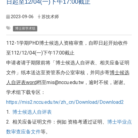
日起至12/04(一)下午17:00截止
2023-09-06
苏技术师
博士班学术组
112-1学期PHD博士候选人资格审查，自即日起开始收件
至112/12/04(一)下午17:00截止
申请者请于期限前将「博士候选人自评表、相关应备证明
文件」纸本送达至资管系办公室审核，并同步寄
博士候选
人自评表word
档至mis@nccu.edu.tw，逾时不候，谢谢。
学术组下载专区：
https://mis2.nccu.edu.tw/zh_cn/Download/Download2
1.
博士候选人自评表
2. 相关应备证明文件：例如 资格考通过证明、
博士毕业点
数审查应备文件
等。