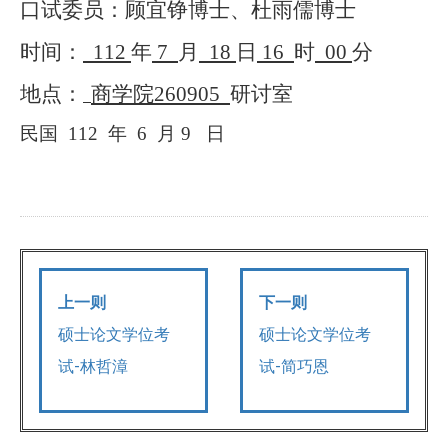
口试委员：顾宜铮博士、杜雨儒博士
时间：
112
年
7
月
18
日
16
时
00
分
地点：
商学院
260905
研讨室
民国
112
年
6
月
9
日
上一则
下一则
硕士论文学位考
硕士论文学位考
试-林哲漳
试-简巧恩