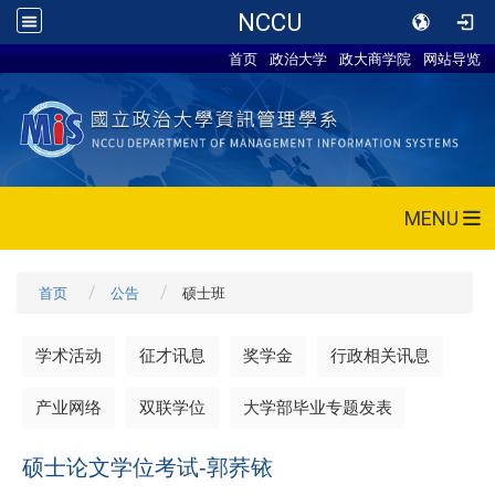
NCCU
首页
政治大学
政大商学院
网站导览
MENU
首页
公告
硕士班
学术活动
征才讯息
奖学金
行政相关讯息
产业网络
双联学位
大学部毕业专题发表
硕士论文学位考试-郭荞铱