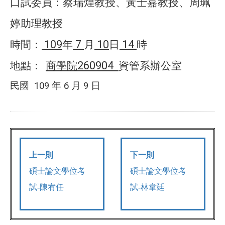
口試委員：
蔡瑞煌教授、黃士嘉教授、周珮
婷助理教授
109
7
10
14
時間：
年
月
日
時
260904
地點：
商學院
資管系辦公室
民國
109
年
6
月
9
日
上一則
下一則
碩士論文學位考
碩士論文學位考
試-陳宥任
試-林韋廷