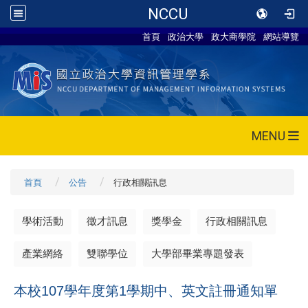
NCCU
首頁
政治大學
政大商學院
網站導覽
MENU
首頁
公告
行政相關訊息
學術活動
徵才訊息
獎學金
行政相關訊息
產業網絡
雙聯學位
大學部畢業專題發表
本校107學年度第1學期中、英文註冊通知單