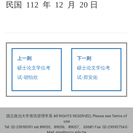
民国
112
年
12
月
20
日
上一则
下一则
硕士论文学位考
硕士论文学位考
试-胡怡欣
试-郑安佑
国立政治大学资讯管理学系 All RIGHTS RESERVED, Please see Terms of
use
Tel: 02-29393091 ext.89055、89056、89057、
63681
Fax: 02-29393754 E-
Mail: mis@nccu.edu.tw