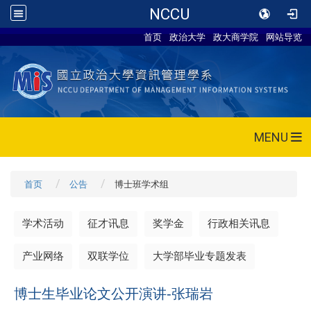
NCCU
首页
政治大学
政大商学院
网站导览
MENU
首页
公告
博士班学术组
学术活动
征才讯息
奖学金
行政相关讯息
产业网络
双联学位
大学部毕业专题发表
博士生毕业论文公开演讲-张瑞岩