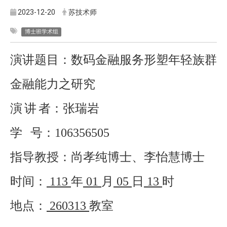
2023-12-20
苏技术师
博士班学术组
演讲题目：数码金融服务形塑年轻族群
金融能力之研究
演
讲
者：张瑞岩
学
号：
106356505
指导教授：尚孝纯博士、李怡慧博士
时间：
113
年
01
月
05
日
13
时
地点：
260313
教室