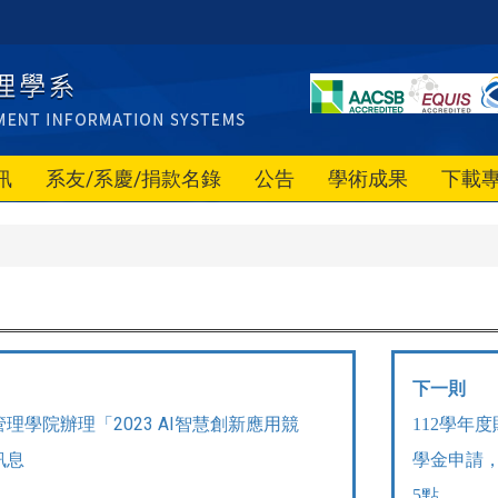
訊
系友/系慶/捐款名錄
公告
學術成果
下載
下一則
理學院辦理「2023 AI智慧創新應用競
112
學年度
訊息
學金申請，
5點