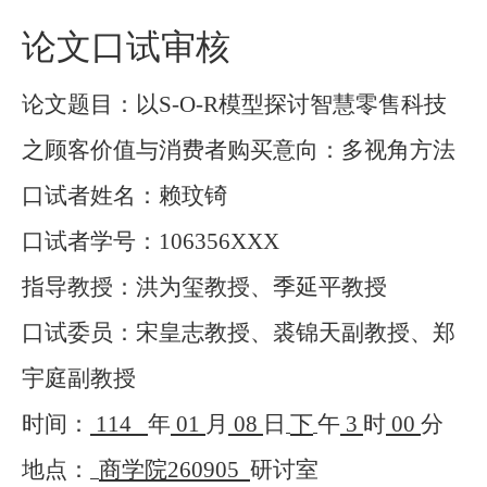
论文口试审核
论文题目：以
S-O-R
模型探讨智慧零售科技
之顾客价值与消费者购买意向：多视角方法
口试者姓名：赖玟锜
口试者学号：
106356XXX
指导教授：洪为玺教授、季延平教授
口试委员：宋皇志教授、裘锦天副教授、郑
宇庭副教授
时间：
114
年
01
月
08
日
下
午
3
时
00
分
地点：
商学院
260905
研讨室