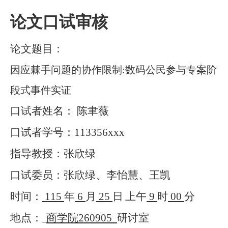
论文口试审核
论文题目：
因应棘手问题的协作限制:数码公民参与专案阶
段式事件实证
口试者姓名： 陈聿薇
口试者学号：
113356xxx
指导教授：张欣绿
口试委员：张欣绿、李怡慧、王凯
时间：
115
年
6
月
25
日
上午
9
时
00
分
地点：
商学院
260905
研讨室