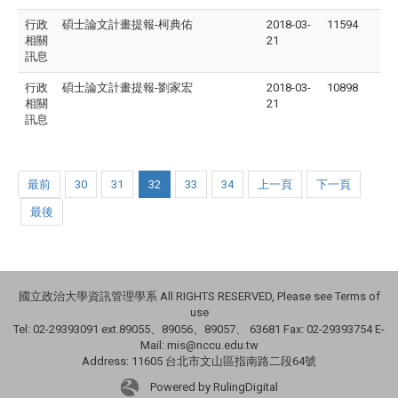
行政
碩士論文計畫提報-柯典佑
2018-03-
11594
相關
21
訊息
行政
碩士論文計畫提報-劉家宏
2018-03-
10898
相關
21
訊息
最前
30
31
32
33
34
上一頁
下一頁
最後
國立政治大學資訊管理學系 All RIGHTS RESERVED, Please see Terms of
use
Tel: 02-29393091 ext.89055、89056、89057、
63681
Fax: 02-29393754 E-
Mail: mis@nccu.edu.tw
Address: 11605 台北市文山區指南路二段64號
Powered by RulingDigital