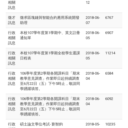
相關
12
訊息
徵才
徵求區塊鏈與智能合約應用系統開發
2018-06-
6767
訊息
助理
07
行政
本校107學年度第1學期中、英文註冊
2018-06-
6907
相關
通知單
05
訊息
行政
本校107學年度第1學期全校學生選課
2018-06-
11214
相關
日程表
05
訊息
行政
106學年度第2學期各開課科目「期末
2018-06-
6584
相關
教學意見調查」作業即日起持續調查
04
訊息
至6月22日（五）下午5時止，敬請同
學踴躍填答。
行政
106學年度第2學期各開課科目「期末
2018-06-
6092
相關
教學意見調查」作業即日起持續調查
04
訊息
至6月22日（五）下午5時止，敬請同
學踴躍填答。
行政
碩士論文學位考試- 劉智鈞
2018-05-
10235