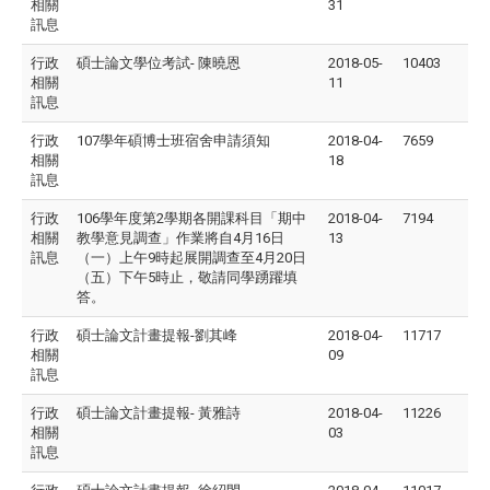
相關
31
訊息
行政
碩士論文學位考試- 陳曉恩
2018-05-
10403
相關
11
訊息
行政
107學年碩博士班宿舍申請須知
2018-04-
7659
相關
18
訊息
行政
106學年度第2學期各開課科目「期中
2018-04-
7194
相關
教學意見調查」作業將自4月16日
13
訊息
（一）上午9時起展開調查至4月20日
（五）下午5時止，敬請同學踴躍填
答。
行政
碩士論文計畫提報-劉其峰
2018-04-
11717
相關
09
訊息
行政
碩士論文計畫提報- 黃雅詩
2018-04-
11226
相關
03
訊息