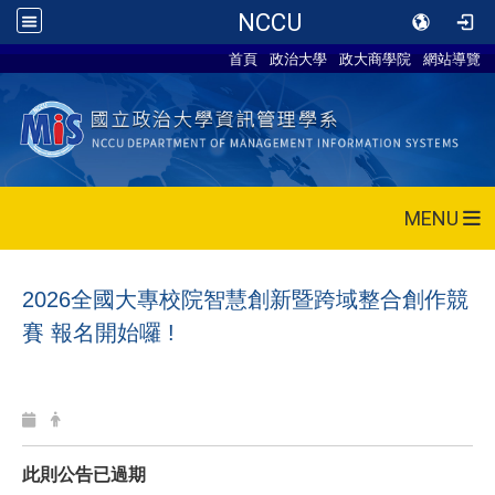
NCCU
首頁
政治大學
政大商學院
網站導覽
MENU
2026
全國大專校院智慧創新暨跨域整合創作競
賽
報名開始囉
!
此則公告已過期