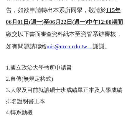
告，如欲申請轉出本系所同學，敬請於
115
年
06月01日(週一)至06月22日(週一)中午12:00期間
繳交以下
紙本至資管系辦審核，
書面審查資料
如有問題請
謝謝。
聯絡
mis@nccu.edu.tw
，
1.
國立政治大學轉所申請書
2.
自傳(無規定格式)
3.
大學及目前就讀碩士班成績單正本及大學成績
排名證明書正本
4.
轉系動機