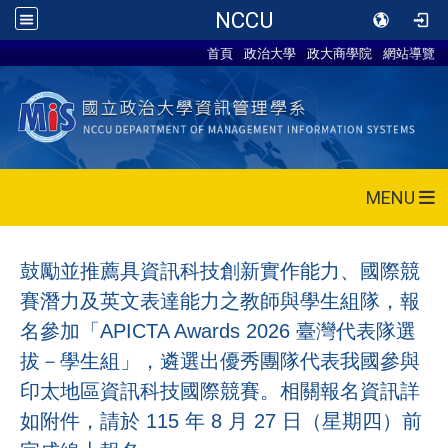
NCCU
首頁
政治大學
政大商學院
網站導覽
MENU
鼓勵並推薦具資訊科技創新實作能力、國際競
賽潛力及英文表達能力之教師與學生組隊，報
名參加「
APICTA Awards 2026
臺灣代表隊選
拔－學生組」，遴選出優秀團隊代表我國參與
印太地區資訊科技國際競賽。相關報名資訊詳
如附件，請於
115
年
8
月
27
日（星期四）前