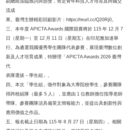
副總統蒞臨致詞與頒獎，肯定青年科技人才培育及跨國交
流成
果。臺灣主辦精彩回顧影片：
https://reurl.cc/Q20Rj0
。
三、本年度
APICTA Awards
國際競賽將於
115
年
12
月
7
日（星期一）至
12
月
11
日（星期五）在印尼雅加達舉
行。為遴選我國優秀學生團隊代表參賽，展現臺灣數位創
新及人才培育成果，特辦理「
APICTA Awards 2026
臺灣
代
表隊選拔－學生組」。
四、本次「學生組」徵件對象為大專院校學生，參賽團隊
得跨校組隊（最多
5
人），並應由
1
位教師擔任指導老師
帶隊。參賽團隊須具備英文簡報能力，並提出具創新性與
應用價值之作品。
五、報名截止日期為
115
年
8
月
27
日（星期四）。相關