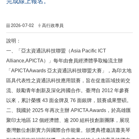
完成線上報名。
2026-07-02
高行政專員
說明：
一、「亞太資通訊科技聯盟（
Asia Pacific ICT
Alliance,APICTA
）」每年由會員經濟體爭取輪流主辦
「
APICTAAwards
亞太資通訊科技聯盟大賽」，為印太地
區具代表性之資通訊科技應用競賽，旨在促進區域技術交
流、鼓勵青年創新及深化跨國合作。臺灣自
2012
年參賽
以來，累計榮獲
43
面金牌及
76
面銀牌，競賽成果豐碩。
二、我國於
2025
年再次主辦
APICTA Awards
，於高雄匯
聚印太地區
12
個經濟體、逾
200
組科技創新團隊，展現
臺灣數位創新實力與國際合作能量。頒獎典禮邀請蕭美琴