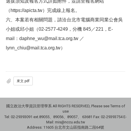
選拔須知及報名方式詳如附件，並請至報名網站
（
https://apicta.tw
）完成線上報名。
六、本案若有相關問題，請洽台北市電腦商業同業公會吳
小姐或邱小姐（
02-2577-4249
，分機
845
／
221
，
E-
mail
：
daphne_wu@mail.tca.org.tw
／
lynn_chiu@mail.tca.org.tw
）
來文.pdf
國立政治大學資訊管理學系 All RIGHTS RESERVED, Please see Terms of
use
Tel: 02-29393091 ext.89055、89056、89057、
63681
Fax: 02-29393754 E-
Mail: mis@nccu.edu.tw
Address: 11605 台北市文山區指南路二段64號