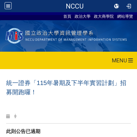
NCCU
首頁
政治大學
政大商學院
網站導覽
MENU
統一證券「
115
年暑期及下半年實習計劃」招
募開跑囉！
此則公告已過期