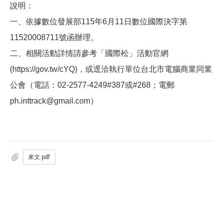
說明：
一、依據數位發展部
115
年
6
月
11
日數位國際決字第
11520008711
號函辦理。
二、相關活動詳情請參考「國際松」活動官網
(https://gov.tw/cYQ)
，或逕洽執行單位台北市電腦商業同業
公會（電話：
02-2577-4249#387
或
#268
；電郵
ph.inttrack@gmail.com
）
來文.pdf