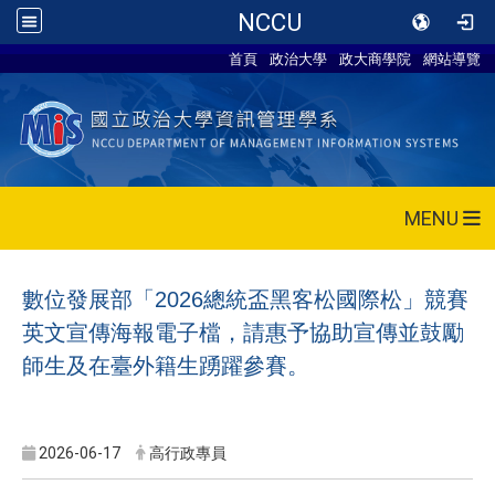
NCCU
首頁
政治大學
政大商學院
網站導覽
MENU
數位發展部「
2026
總統盃黑客松國際松」競賽
英文宣傳海報電子檔，請惠予協助宣傳並鼓勵
師生及在臺外籍生踴躍參賽。
2026-06-17
高行政專員