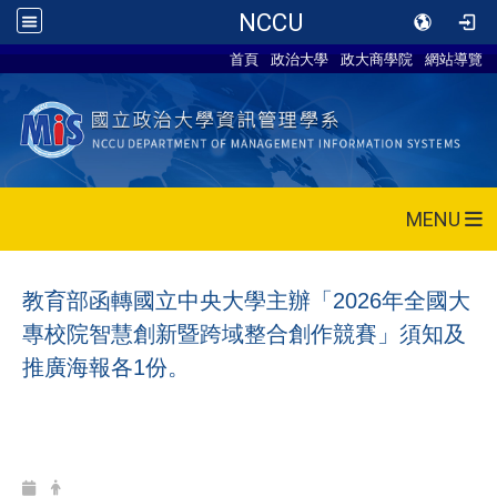
NCCU
首頁
政治大學
政大商學院
網站導覽
MENU
教育部函轉國立中央大學主辦「
2026
年全國大
專校院智慧創新暨跨域整合創作競賽」須知及
推廣海報各
1
份。