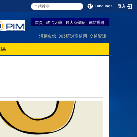
Language
登入
首頁
政治大學
政大商學院
網站導覽
活動集錦
905研討室借用
交通資訊
專區