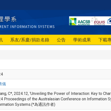
訊
系友/系慶/捐款名錄
公告
學術成果
下載
24
倩儀
ang, C*, 2024.12, 'Unveiling the Power of Interaction: Key to Ch
4 Proceedings of the Australasian Conference on Information Sy
formation Systems.(*為通訊作者)