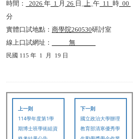
時間：
2026
年
1
月
26
日
上
午
11
時
00
分
實體口試地點：
商學院
260530
研討室
線上口試網址：
無
民國
115
年
1
月
19
日
上一則
下一則
114學年度第1學
國立政治大學辦理
期博士班學術組資
教育部清寒優秀學
格考結果公告
生勵學獎學金作業