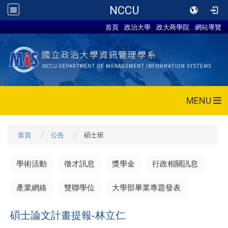
NCCU
首頁
政治大學
政大商學院
網站導覽
MENU
首頁
公告
碩士班
學術活動
徵才訊息
獎學金
行政相關訊息
產業網絡
雙聯學位
大學部畢業專題發表
碩士論文計畫提報-林立仁