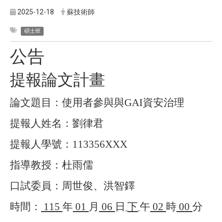
2025-12-18
蘇技術師
碩士班
公告
提報論文計畫
論文題目：使用者參與與
GAI
資安治理
提報人姓名：劉律君
提報人學號：
113356XXX
指導教授：杜雨儒
口試委員：周世俊、洪智鐸
時間：
115
年
01
月
06
日
下
午
02
時
00
分