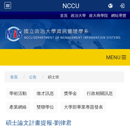
NCCU
首頁
政治大學
政大商學院
網站導覽
MENU
首頁
公告
碩士班
學術活動
徵才訊息
獎學金
行政相關訊息
產業網絡
雙聯學位
大學部畢業專題發表
碩士論文計畫提報-劉律君