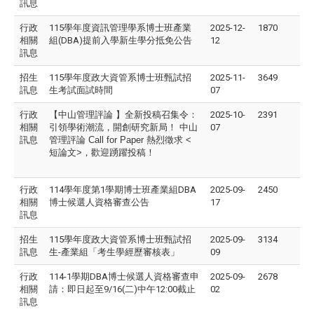
訊息
行政
115學年度資訊管理學系博士班產業
2025-12-
1870
相關
組(DBA)提前入學新生學分抵免公告
12
訊息
招生
115學年度政大資管系博士班甄試招
2025-11-
3649
訊息
生考試面試時間
07
行政
【中山管理評論
】全新投稿召集令：
2025-10-
2391
相關
引領學術潮流，開創研究新局！
中山
07
訊息
管理評論
Call for Paper
熱烈徵求
<
短論文
>
，歡迎踴躍投稿！
行政
114學年度第1學期博士班產業組DBA
2025-09-
2450
相關
博士候選人資格審查公告
17
訊息
招生
115學年度政大資管系博士班甄試招
2025-09-
3134
訊息
生-產業組「考生學經歷審核表」
09
行政
114-1學期DBA博士候選人資格審查申
2025-09-
2678
相關
請：即日起至9/16(二)中午12:00截止
02
訊息