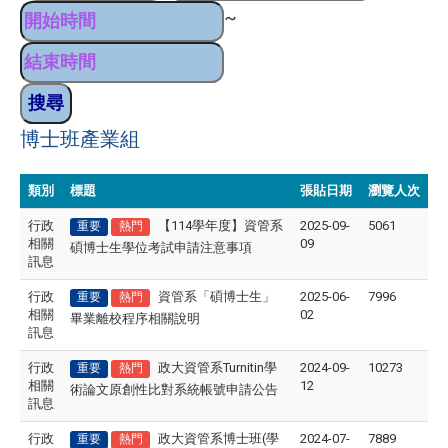
~
博士班產業組
類別
標題
張貼日期
瀏覽人次
行政
【114學年度】資管系
2025-09-
5061
重要
熱門
相關
09
碩博士生學位考試申請注意事項
訊息
行政
資管系「碩博士生」
2025-06-
7996
重要
熱門
相關
02
畢業離校程序相關說明
訊息
行政
政大資管系Turnitin學
2024-09-
10273
重要
熱門
相關
12
術論文原創性比對系統帳號申請公告
訊息
行政
政大資管系博士班(學
2024-07-
7889
重要
熱門