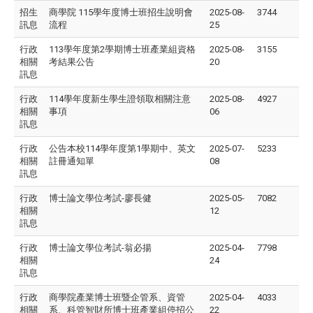
招生
商學院 115學年度博士班招生說明會
2025-08-
3744
訊息
流程
25
行政
113學年度第2學期博士班產業組資格
2025-08-
3155
相關
考結果公告
20
訊息
行政
114學年度新生學生證領取相關注意
2025-08-
4927
相關
事項
06
訊息
行政
公告本校114學年度第1學期中、英文
2025-07-
5233
相關
註冊通知單
08
訊息
行政
博士論文學位考試-廖長健
2025-05-
7082
相關
12
訊息
行政
博士論文學位考試-翁必揚
2025-04-
7798
相關
24
訊息
行政
商學院產業博士班暨企管系、資管
2025-04-
4033
相關
系、科管智財所博⼠班產業組停招公
22