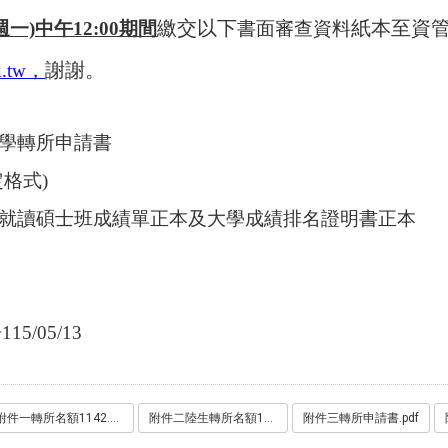
繳交以下
紙本至資
週一)中午12:00期間
書面審查資料
謝謝。
.tw
，
學轉所申請書
格式)
就讀碩士班成績單正本及大學成績排名證明書正本
5/05/13
附件一轉所名額1142.pdf
附件二陸生轉所名額1142-尚未更新115學年招生系所範圍.pdf
附件三轉所申請書.pdf