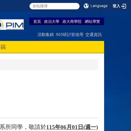
Language
登入
首頁
政治大學
政大商學院
網站導覽
活動集錦
905研討室借用
交通資訊
專區
系所同學，敬請於
115
年06月01日(週一)