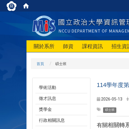
關於系所
師資
課程資訊
招生資
首頁
碩士班
114學年度
學術活動
徵才訊息
2026-05-13
獎學金
碩士班
行政相關訊息
相關轉
有關