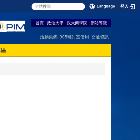
Language
登入
首頁
政治大學
政大商學院
網站導覽
活動集錦
905研討室借用
交通資訊
專區