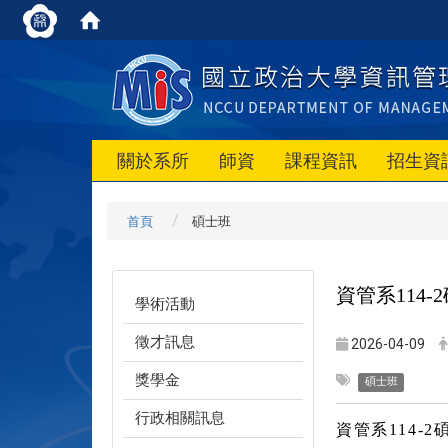
關於系所
師資
課程資訊
招生資
首頁
碩士班
資管系114-
2
學術活動
徵才訊息
2026-04-09
獎學金
碩士班
行政相關訊息
資管系114-
2