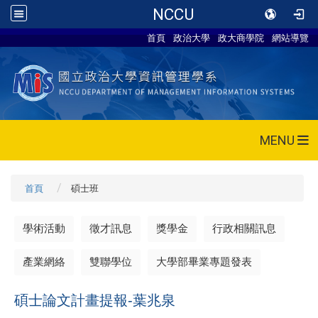
NCCU
首頁
政治大學
政大商學院
網站導覽
MENU
首頁
碩士班
學術活動
徵才訊息
獎學金
行政相關訊息
產業網絡
雙聯學位
大學部畢業專題發表
碩士論文計畫提報-葉兆泉