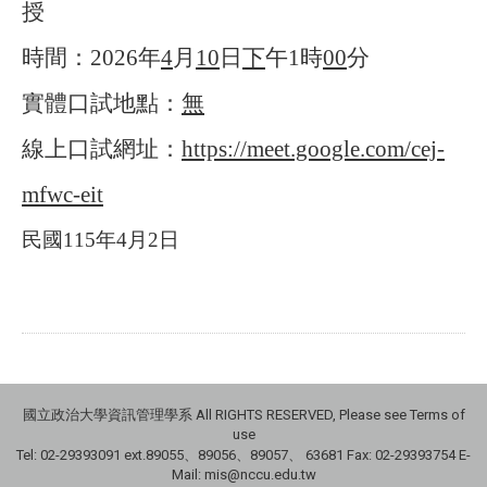
授
時間：
2026
年
4
月
10
日
下
午
1
時
00
分
實體口試地點：
無
線上口試網址：
https://meet.google.com/cej-
mfwc-eit
民國
115
年
4
月
2
日
國立政治大學資訊管理學系 All RIGHTS RESERVED, Please see Terms of
use
Tel: 02-29393091 ext.89055、89056、89057、
63681
Fax: 02-29393754 E-
Mail: mis@nccu.edu.tw